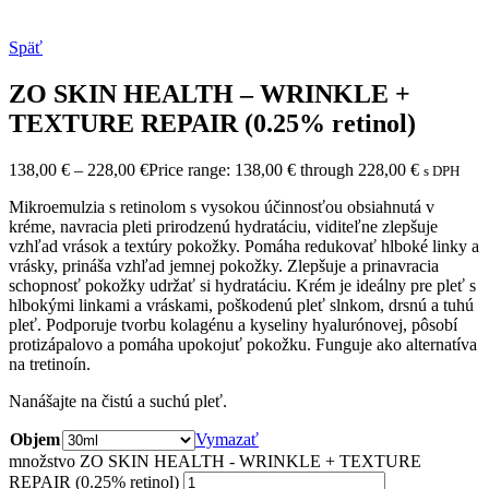
Späť
ZO SKIN HEALTH – WRINKLE +
TEXTURE REPAIR (0.25% retinol)
138,00
€
–
228,00
€
Price range: 138,00 € through 228,00 €
s DPH
Mikroemulzia s retinolom s vysokou účinnosťou obsiahnutá v
kréme, navracia pleti prirodzenú hydratáciu, viditeľne zlepšuje
vzhľad vrások a textúry pokožky. Pomáha redukovať hlboké linky a
vrásky, prináša vzhľad jemnej pokožky. Zlepšuje a prinavracia
schopnosť pokožky udržať si hydratáciu. Krém je ideálny pre pleť s
hlbokými linkami a vráskami, poškodenú pleť slnkom, drsnú a tuhú
pleť. Podporuje tvorbu kolagénu a kyseliny hyalurónovej, pôsobí
protizápalovo a pomáha upokojuť pokožku. Funguje ako alternatíva
na tretinoín.
Nanášajte na čistú a suchú pleť.
Objem
Vymazať
množstvo ZO SKIN HEALTH - WRINKLE + TEXTURE
REPAIR (0.25% retinol)