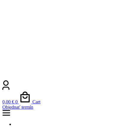
0,00
€
0
Cart
Objednať termín