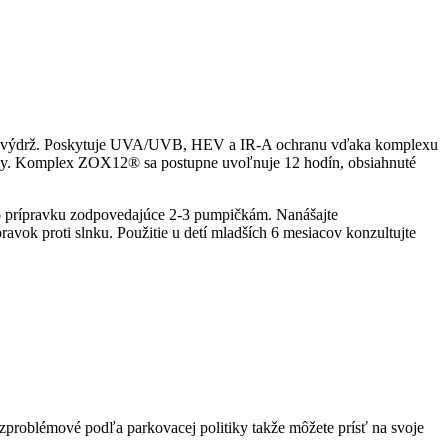
jeho výdrž. Poskytuje UVA/UVB, HEV a IR-A ochranu vďaka komplexu
nky. Komplex ZOX12® sa postupne uvoľnuje 12 hodín, obsiahnuté
vo prípravku zodpovedajúce 2-3 pumpičkám. Nanášajte
vok proti slnku. Použitie u detí mladších 6 mesiacov konzultujte
zproblémové podľa parkovacej politiky takže môžete prísť na svoje