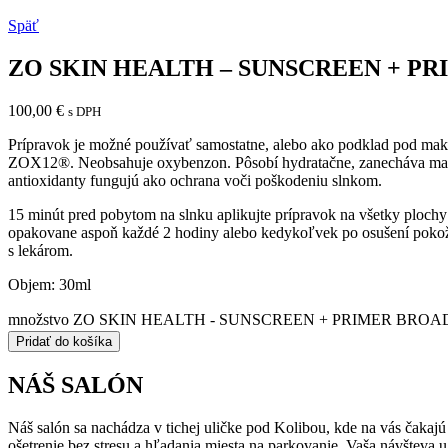
Späť
ZO SKIN HEALTH – SUNSCREEN + PR
100,00
€
s DPH
Prípravok je možné používať samostatne, alebo ako podklad pod m
ZOX12®. Neobsahuje oxybenzon. Pôsobí hydratačne, zanecháva matn
antioxidanty fungujú ako ochrana voči poškodeniu slnkom.
15 minút pred pobytom na slnku aplikujte prípravok na všetky ploc
opakovane aspoň každé 2 hodiny alebo kedykoľvek po osušení pokožky
s lekárom.
Objem: 30ml
množstvo ZO SKIN HEALTH - SUNSCREEN + PRIMER BROA
Pridať do košíka
NÁŠ SALÓN
Náš salón sa nachádza v tichej uličke pod Kolibou, kde na vás čakaj
ošetrenie bez stresu a hľadania miesta na parkovanie. Vaša návšteva 