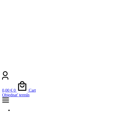
0,00
€
0
Cart
Objednať termín