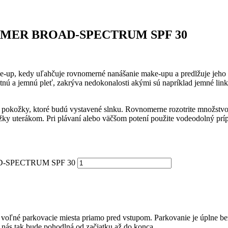
IMER BROAD-SPECTRUM SPF 30
ake-up, kedy uľahčuje rovnomerné nanášanie make-upu a predlžuje 
ú a jemnú pleť, zakrýva nedokonalosti akými sú napríklad jemné li
hy pokožky, ktoré budú vystavené slnku. Rovnomerne rozotrite množst
 uterákom. Pri plávaní alebo väčšom potení použite vodeodolný prípra
D-SPECTRUM SPF 30
ú voľné parkovacie miesta priamo pred vstupom. Parkovanie je úplne be
u nás tak bude pohodlná od začiatku až do konca.