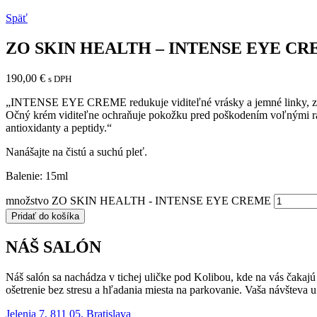
Späť
ZO SKIN HEALTH – INTENSE EYE C
190,00
€
s DPH
„INTENSE EYE CREME redukuje viditeľné vrásky a jemné linky, zatiaľ
Očný krém viditeľne ochraňuje pokožku pred poškodením voľnými radik
antioxidanty a peptidy.​​​​​​“
Nanášajte na čistú a suchú pleť.
Balenie: 15ml
množstvo ZO SKIN HEALTH - INTENSE EYE CREME
Pridať do košíka
NÁŠ SALÓN
Náš salón sa nachádza v tichej uličke pod Kolibou, kde na vás čakaj
ošetrenie bez stresu a hľadania miesta na parkovanie. Vaša návšteva 
Jelenia 7, 811 05, Bratislava