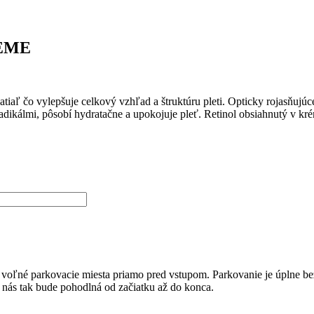
REME
 čo vylepšuje celkový vzhľad a štruktúru pleti. Opticky rojasňujúce
álmi, pôsobí hydratačne a upokojuje pleť. Retinol obsiahnutý v kréme
ú voľné parkovacie miesta priamo pred vstupom. Parkovanie je úplne be
u nás tak bude pohodlná od začiatku až do konca.