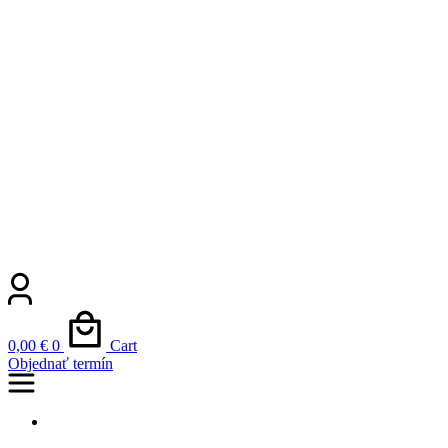
0,00
€
0
Cart
Objednať termín