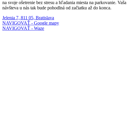
na svoje ošetrenie bez stresu a hľadania miesta na parkovanie. Vaša
návšteva u nás tak bude pohodlná od začiatku až do konca.
Jelenia 7, 811 05, Bratislava
NAVIGOVAŤ - Google mapy
NAVIGOVAŤ - Waze