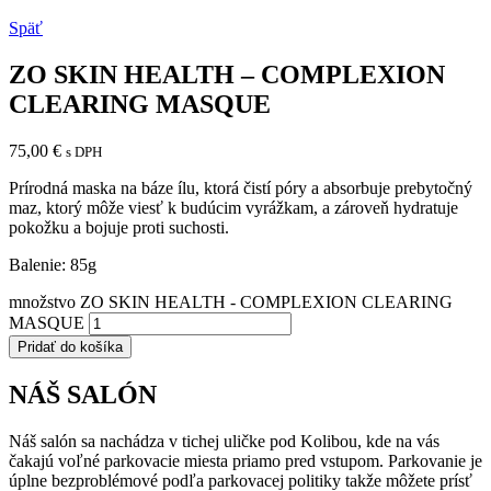
Späť
ZO SKIN HEALTH – COMPLEXION
CLEARING MASQUE
75,00
€
s DPH
Prírodná maska na báze ílu, ktorá čistí póry a absorbuje prebytočný
maz, ktorý môže viesť k budúcim vyrážkam, a zároveň hydratuje
pokožku a bojuje proti suchosti.
Balenie: 85g
množstvo ZO SKIN HEALTH - COMPLEXION CLEARING
MASQUE
Pridať do košíka
NÁŠ SALÓN
Náš salón sa nachádza v tichej uličke pod Kolibou, kde na vás
čakajú voľné parkovacie miesta priamo pred vstupom. Parkovanie je
úplne bezproblémové podľa parkovacej politiky takže môžete prísť