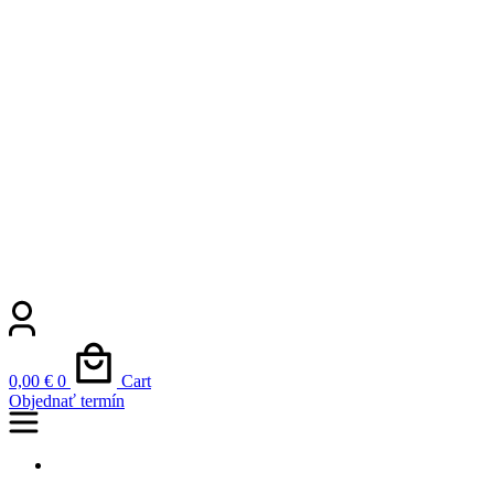
0,00
€
0
Cart
Objednať termín