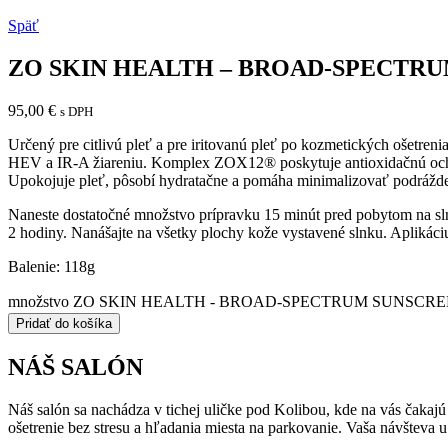
Späť
ZO SKIN HEALTH – BROAD-SPECTRU
95,00
€
s DPH
Určený pre citlivú pleť a pre iritovanú pleť po kozmetických ošet
HEV a IR-A žiareniu. Komplex ZOX12® poskytuje antioxidačnú ochranu
Upokojuje pleť, pôsobí hydratačne a pomáha minimalizovať podrážde
Naneste dostatočné množstvo prípravku 15 minút pred pobytom na slnk
2 hodiny. Nanášajte na všetky plochy kože vystavené slnku. Aplikáci
Balenie: 118g
množstvo ZO SKIN HEALTH - BROAD-SPECTRUM SUNSCREE
Pridať do košíka
NÁŠ SALÓN
Náš salón sa nachádza v tichej uličke pod Kolibou, kde na vás čakaj
ošetrenie bez stresu a hľadania miesta na parkovanie. Vaša návšteva 