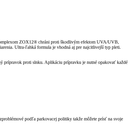
ku s komplexom ZOX12® chráni proti škodlivým efektom UVA/UVB,
a. Ultra-ľahká formula je vhodná aj pre najcitlivejší typ pleti.
ý prípravok proti slnku. Aplikáciu prípravku je nutné opakovať každé
zproblémové podľa parkovacej politiky takže môžete prísť na svoje