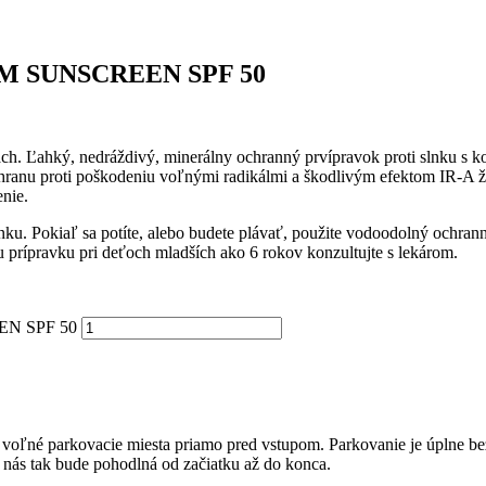
M SUNSCREEN SPF 50
reniach. Ľahký, nedráždivý, minerálny ochranný prvípravok proti sln
 proti poškodeniu voľnými radikálmi a škodlivým efektom IR-A žiareni
nie.
u. Pokiaľ sa potíte, alebo budete plávať, použite vodoodolný ochrann
u prípravku pri deťoch mladších ako 6 rokov konzultujte s lekárom.
N SPF 50
ú voľné parkovacie miesta priamo pred vstupom. Parkovanie je úplne be
u nás tak bude pohodlná od začiatku až do konca.