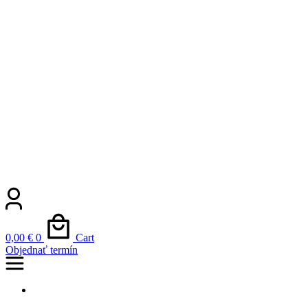
0,00
€
0
Cart
Objednať termín