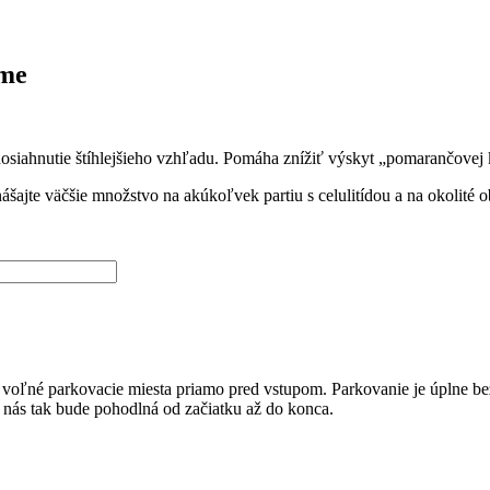
me
osiahnutie štíhlejšieho vzhľadu. Pomáha znížiť výskyt „pomarančovej
šajte väčšie množstvo na akúkoľvek partiu s celulitídou a na okolité o
ú voľné parkovacie miesta priamo pred vstupom. Parkovanie je úplne be
u nás tak bude pohodlná od začiatku až do konca.