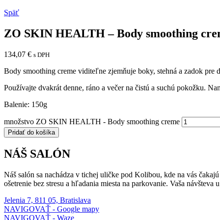
Späť
ZO SKIN HEALTH – Body smoothing cre
134,07
€
s DPH
Body smoothing creme viditeľne zjemňuje boky, stehná a zadok pre d
Používajte dvakrát denne, ráno a večer na čistú a suchú pokožku. Naná
Balenie: 150g
množstvo ZO SKIN HEALTH - Body smoothing creme
Pridať do košíka
NÁŠ SALÓN
Náš salón sa nachádza v tichej uličke pod Kolibou, kde na vás čakaj
ošetrenie bez stresu a hľadania miesta na parkovanie. Vaša návšteva 
Jelenia 7, 811 05, Bratislava
NAVIGOVAŤ - Google mapy
NAVIGOVAŤ - Waze