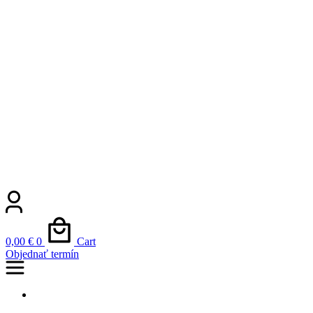
0,00
€
0
Cart
Objednať termín