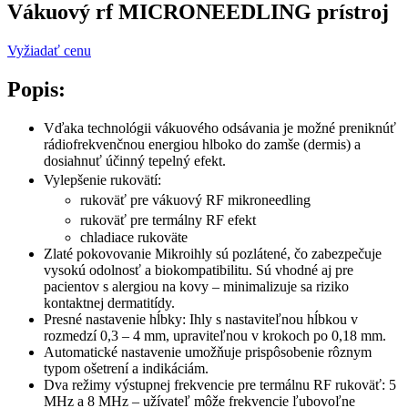
Vákuový rf MICRONEEDLING prístroj
Vyžiadať cenu
Popis:
Vďaka technológii vákuového odsávania je možné preniknúť
rádiofrekvenčnou energiou hlboko do zamše (dermis) a
dosiahnuť účinný tepelný efekt.
Vylepšenie rukovätí:
rukoväť pre vákuový RF mikroneedling
rukoväť pre termálny RF efekt
chladiace rukoväte
Zlaté pokovovanie Mikroihly sú pozlátené, čo zabezpečuje
vysokú odolnosť a biokompatibilitu. Sú vhodné aj pre
pacientov s alergiou na kovy – minimalizuje sa riziko
kontaktnej dermatitídy.
Presné nastavenie hĺbky: Ihly s nastaviteľnou hĺbkou v
rozmedzí 0,3 – 4 mm, upraviteľnou v krokoch po 0,18 mm.
Automatické nastavenie umožňuje prispôsobenie rôznym
typom ošetrení a indikáciám.
Dva režimy výstupnej frekvencie pre termálnu RF rukoväť: 5
MHz a 8 MHz – užívateľ môže frekvencie ľubovoľne