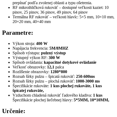
prepínať podľa zvolenej oblasti a typu ošetrenia.
RF mikroihličková rukoväť – dostupné veľkosti kaziet: 10
pinov, 25 pinov, 36 pinov, 49 pinov, 64 pinov
Termálna RF rukoväť – veľkosti hlavíc: 5×5 mm, 10×10 mm,
20×20 mm, 40×40 mm
Parametre:
Výkon stroja:
400 W
Napájacia frekvencia:
5M/8MHZ
Spôsob výstupu:
pulzný výstup
Výstupný výkon RF:
300 W
Spôsob ovládania:
kapacitné dotykové ovládanie
Veľkosť obrazovky:
12,1
palca
Rozlíšenie obrazovky:
1280*800
Rozsah šírky pulzu – špicatá rukoväť:
250-600ms
Rozsah šírky pulzu – plochá rukoväť:
1000-3000 ms
Špecifikácie rukoväte:
1 kus plochej rukoväte, 1 kus
špicatej rukoväte,
Vzduchom chladená rukoväť ľadového kladiva:
1 kus
Špecifikácie plochej liečebnej hlavy:
5*5MM, 10*10MM,
Určenie: