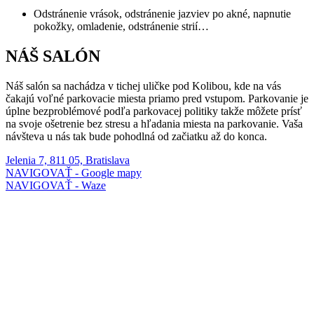
Odstránenie vrások, odstránenie jazviev po akné, napnutie
pokožky, omladenie, odstránenie strií…
NÁŠ SALÓN
Náš salón sa nachádza v tichej uličke pod Kolibou, kde na vás
čakajú voľné parkovacie miesta priamo pred vstupom. Parkovanie je
úplne bezproblémové podľa parkovacej politiky takže môžete prísť
na svoje ošetrenie bez stresu a hľadania miesta na parkovanie. Vaša
návšteva u nás tak bude pohodlná od začiatku až do konca.
Jelenia 7, 811 05, Bratislava
NAVIGOVAŤ - Google mapy
NAVIGOVAŤ - Waze