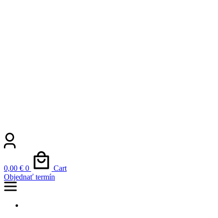
0,00
€
0
Cart
Objednať termín