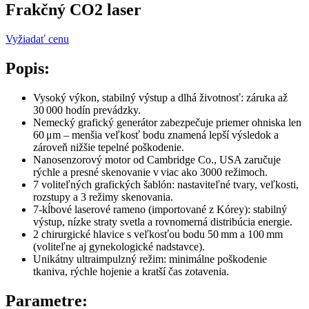
Frakčný CO2 laser
Vyžiadať cenu
Popis:
Vysoký výkon, stabilný výstup a dlhá životnosť: záruka až
30 000 hodín prevádzky.
Nemecký grafický generátor zabezpečuje priemer ohniska len
60 μm – menšia veľkosť bodu znamená lepší výsledok a
zároveň nižšie tepelné poškodenie.
Nanosenzorový motor od Cambridge Co., USA zaručuje
rýchle a presné skenovanie v viac ako 3000 režimoch.
7 voliteľných grafických šablón: nastaviteľné tvary, veľkosti,
rozstupy a 3 režimy skenovania.
7-kĺbové laserové rameno (importované z Kórey): stabilný
výstup, nízke straty svetla a rovnomerná distribúcia energie.
2 chirurgické hlavice s veľkosťou bodu 50 mm a 100 mm
(voliteľne aj gynekologické nadstavce).
Unikátny ultraimpulzný režim: minimálne poškodenie
tkaniva, rýchle hojenie a kratší čas zotavenia.
Parametre: