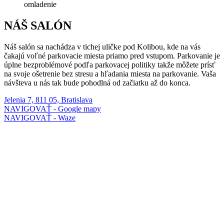
omladenie
NÁŠ SALÓN
Náš salón sa nachádza v tichej uličke pod Kolibou, kde na vás
čakajú voľné parkovacie miesta priamo pred vstupom. Parkovanie je
úplne bezproblémové podľa parkovacej politiky takže môžete prísť
na svoje ošetrenie bez stresu a hľadania miesta na parkovanie. Vaša
návšteva u nás tak bude pohodlná od začiatku až do konca.
Jelenia 7, 811 05, Bratislava
NAVIGOVAŤ - Google mapy
NAVIGOVAŤ - Waze