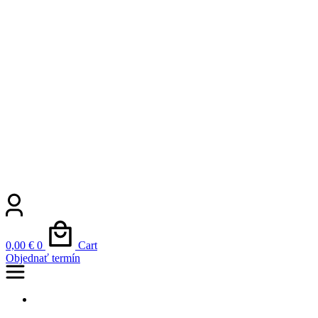
0,00
€
0
Cart
Objednať termín