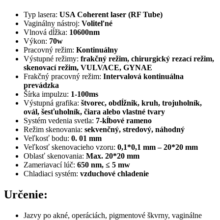
Typ lasera:
USA Coherent laser (RF Tube)
Vaginálny nástroj:
Voliteľné
Vlnová dĺžka:
10600nm
Výkon:
70w
Pracovný režim:
Kontinuálny
Výstupné režimy:
frakčný režim, chirurgický rezací režim,
skenovací režim, VULVACE, GYNAE
Frakčný pracovný režim:
Intervalová kontinuálna
prevádzka
Šírka impulzu:
1-100ms
Výstupná grafika:
štvorec, obdĺžnik, kruh, trojuholník,
ovál, šesťuholník, čiara alebo vlastné tvary
Systém vedenia svetla:
7-kĺbové rameno
Režim skenovania:
sekvenčný, stredový, náhodný
Veľkosť bodu:
0. 01 mm
Veľkosť skenovacieho vzoru:
0,1*0,1 mm – 20*20 mm
Oblasť skenovania:
Max. 20*20 mm
Zameriavací lúč:
650 nm, ≤ 5 mw
Chladiaci systém:
vzduchové chladenie
Určenie:
Jazvy po akné, operáciách, pigmentové škvrny, vaginálne