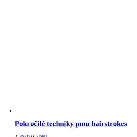
Pokročilé techniky pmu hairstrokes
2 500,00
€
s DPH