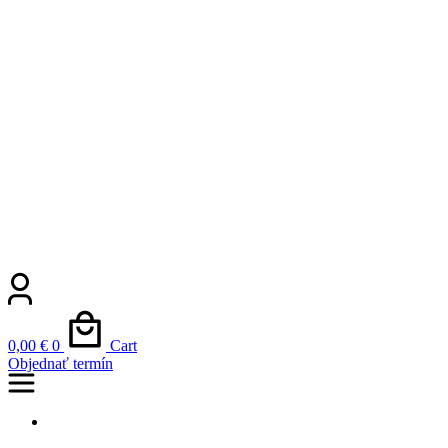
0,00
€
0
Cart
Objednať termín